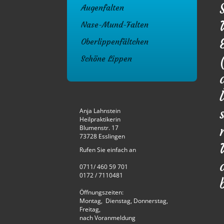
Augenfalten
Nase-Mund-Falten
Oberlippenfältchen
Schöne Lippen
Anja Lahnstein
Heilpraktikerin
Blumenstr. 17
73728 Esslingen
Rufen Sie einfach an
0711/ 460 59 701
0172 / 7110481
Öffnungszeiten:
Montag, Dienstag, Donnerstag,
Freitag,
nach Voranmeldung