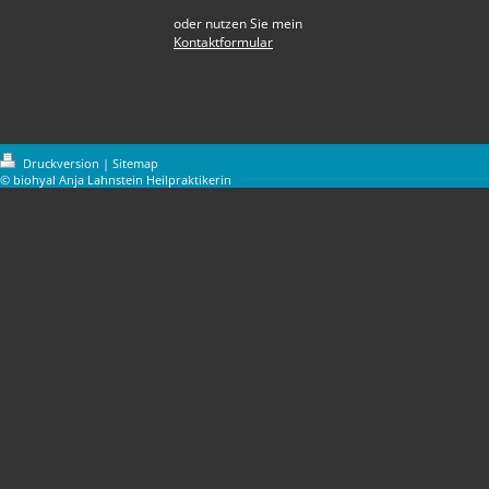
oder nutzen Sie mein
Kontaktformular
Druckversion
|
Sitemap
© biohyal Anja Lahnstein Heilpraktikerin