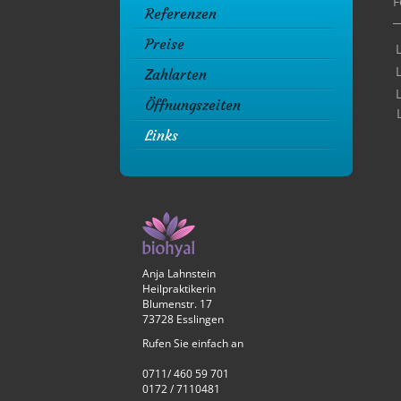
F
Referenzen
Preise
Zahlarten
Öffnungszeiten
Links
Anja Lahnstein
Heilpraktikerin
Blumenstr. 17
73728 Esslingen
Rufen Sie einfach an
0711/ 460 59 701
0172 / 7110481