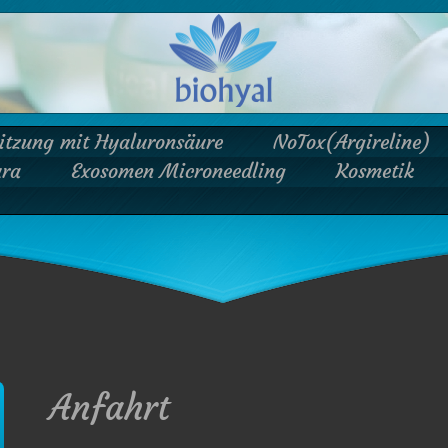
ritzung mit Hyaluronsäure
NoTox(Argireline)
ura
Exosomen Microneedling
Kosmetik
Anfahrt